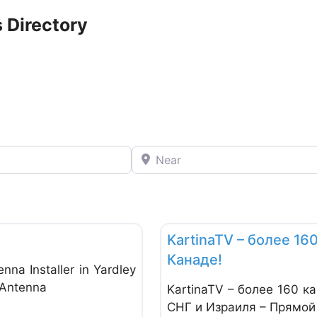
 Directory
Near
Favorite
Radio & TV
KartinaTV – более 16
Канаде!
nna Installer in Yardley
 Antenna
KartinaTV – более 160 к
СНГ и Израиля – Прямой